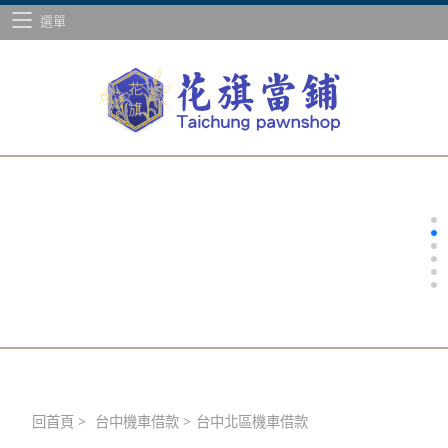
選單
回首頁
>
台中機車借款
>
台中北區機車借款