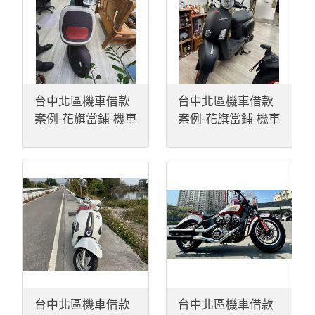
貸款機車借款,台中
貸款機車借款,台中
北區當鋪,台中北區
北區當鋪,台中北區
機車轉降利息,台中
機車轉降利息,台中
北區推薦當鋪,台中
北區推薦當鋪,台中
北區摩托車借款,台
北區摩托車借款,台
中北區機車典當,台
中北區機車典當,台
台中北區機車借款
台中北區機車借款
中北區機車借款推
中北區機車借款推
案例-花旗當鋪-機車
案例-花旗當鋪-機車
薦,台中北區附近當
薦,台中北區附近當
借款案例,台中北區
借款案例,台中北區
鋪,台中北區機車轉
鋪,台中北區機車轉
機車借款,台中北區
機車借款,台中北區
當增借,台中北區機
當增借,台中北區機
機車借錢,台中北區
機車借錢,台中北區
車貸款借錢,首選台
車貸款借錢,首選台
機車借款,台中北區
機車借款,台中北區
中花旗當鋪28
中花旗當鋪27
貸款機車借款,台中
貸款機車借款,台中
北區當鋪,台中北區
北區當鋪,台中北區
機車轉降利息,台中
機車轉降利息,台中
北區推薦當鋪,台中
北區推薦當鋪,台中
北區摩托車借款,台
北區摩托車借款,台
中北區機車典當,台
中北區機車典當,台
台中北區機車借款
台中北區機車借款
中北區機車借款推
中北區機車借款推