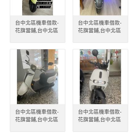
北區當舖免留車,台
北區當舖免留車,台
中北區當舖推薦,北
中北區當舖推薦,北
區機車借款利息,北
區機車借款利息,北
台中北區機車借款-
台中北區機車借款-
區機車借款額度,北
區機車借款額度,北
花旗當鋪,台中北區
花旗當鋪,台中北區
區老舊機車借錢,北
區老舊機車借錢,北
當舖推薦,台中北區
當舖推薦,台中北區
區Gogoro借款,北
區Gogoro借款,北
機車借款免留車,台
機車借款免留車,台
區重機借款,北區當
區重機借款,北區當
中北區合法當舖,台
中北區合法當舖,台
日撥款,北區免保人
日撥款,北區免保人
中北區分期車借款,
中北區分期車借款,
機車借款,北區小額
機車借款,北區小額
台中北區機車借錢
台中北區機車借錢
周轉,北區當舖倉棧
周轉,北區當舖倉棧
PTT,北區機車借款,
PTT,北區機車借款,
費,北區機車借款首
費,北區機車借款首
北區機車借款推薦,
北區機車借款推薦,
選花旗當鋪13
選花旗當鋪12
北區當舖免留車,台
北區當舖免留車,台
中北區當舖推薦,北
中北區當舖推薦,北
區機車借款利息,北
區機車借款利息,北
台中北區機車借款-
台中北區機車借款-
區機車借款額度,北
區機車借款額度,北
花旗當鋪,台中北區
花旗當鋪,台中北區
區老舊機車借錢,北
區老舊機車借錢,北
當舖推薦,台中北區
當舖推薦,台中北區
區Gogoro借款,北
區Gogoro借款,北
機車借款免留車,台
機車借款免留車,台