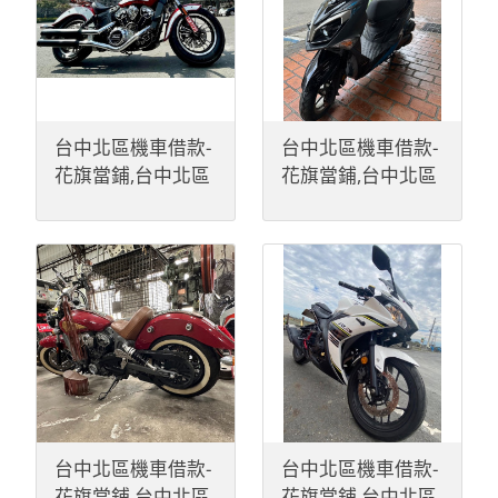
周轉,北區當舖倉棧
周轉,北區當舖倉棧
PTT,北區機車借款,
PTT,北區機車借款,
費,北區機車借款首
費,北區機車借款首
北區機車借款推薦,
北區機車借款推薦,
選花旗當鋪28
選花旗當鋪26
北區當舖免留車,台
北區當舖免留車,台
中北區當舖推薦,北
中北區當舖推薦,北
區機車借款利息,北
區機車借款利息,北
台中北區機車借款-
台中北區機車借款-
區機車借款額度,北
區機車借款額度,北
花旗當鋪,台中北區
花旗當鋪,台中北區
區老舊機車借錢,北
區老舊機車借錢,北
當舖推薦,台中北區
當舖推薦,台中北區
區Gogoro借款,北
區Gogoro借款,北
機車借款免留車,台
機車借款免留車,台
區重機借款,北區當
區重機借款,北區當
中北區合法當舖,台
中北區合法當舖,台
日撥款,北區免保人
日撥款,北區免保人
中北區分期車借款,
中北區分期車借款,
機車借款,北區小額
機車借款,北區小額
台中北區機車借錢
台中北區機車借錢
周轉,北區當舖倉棧
周轉,北區當舖倉棧
PTT,北區機車借款,
PTT,北區機車借款,
費,北區機車借款首
費,北區機車借款首
北區機車借款推薦,
北區機車借款推薦,
選花旗當鋪23
選花旗當鋪25
北區當舖免留車,台
北區當舖免留車,台
中北區當舖推薦,北
中北區當舖推薦,北
區機車借款利息,北
區機車借款利息,北
台中北區機車借款-
台中北區機車借款-
區機車借款額度,北
區機車借款額度,北
花旗當鋪,台中北區
花旗當鋪,台中北區