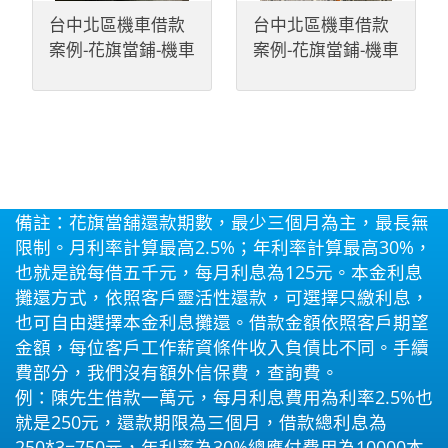
中北區機車典當,台
中北區機車典當,台
台中北區機車借款
台中北區機車借款
中北區機車借款推
中北區機車借款推
案例-花旗當鋪-機車
案例-花旗當鋪-機車
薦,台中北區附近當
薦,台中北區附近當
借款案例,台中北區
借款案例,台中北區
鋪,台中北區機車轉
鋪,台中北區機車轉
機車借款,台中北區
機車借款,台中北區
當增借,台中北區機
當增借,台中北區機
機車借錢,台中北區
機車借錢,台中北區
車貸款借錢,首選台
車貸款借錢,首選台
機車借款,台中北區
機車借款,台中北區
中花旗當鋪4
中花旗當鋪3
貸款機車借款,台中
貸款機車借款,台中
北區當鋪,台中北區
北區當鋪,台中北區
備註：花旗當舖還款期數，最少三個月為主，最長無
機車轉降利息,台中
機車轉降利息,台中
限制。月利率計算最高2.5%；年利率計算最高30%，
北區推薦當鋪,台中
北區推薦當鋪,台中
也就是說每借五千元，每月利息為125元。本金利息
北區摩托車借款,台
北區摩托車借款,台
攤還方式，依照客戶靈活性還款，可選擇只繳利息，
中北區機車典當,台
中北區機車典當,台
也可自由選擇本金利息攤還。借款金額依照客戶期望
中北區機車借款推
中北區機車借款推
金額，每位客戶工作薪資條件收入負債比不同。手續
薦,台中北區附近當
薦,台中北區附近當
費部分，我們沒有額外信保費，查詢費。
鋪,台中北區機車轉
鋪,台中北區機車轉
例：陳先生借款一萬元，每月利息費用為利率2.5%也
當增借,台中北區機
當增借,台中北區機
就是250元，還款期限為三個月，借款總利息為
車貸款借錢,首選台
車貸款借錢,首選台
250*3=750元，年利率為30%總應付費用為10000本