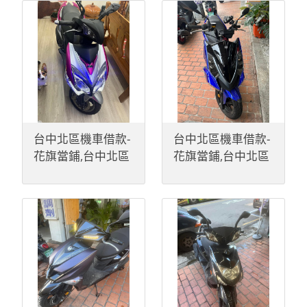
區重機借款,北區當
區重機借款,北區當
中北區合法當舖,台
中北區合法當舖,台
日撥款,北區免保人
日撥款,北區免保人
中北區分期車借款,
中北區分期車借款,
機車借款,北區小額
機車借款,北區小額
台中北區機車借錢
台中北區機車借錢
周轉,北區當舖倉棧
周轉,北區當舖倉棧
PTT,北區機車借款,
PTT,北區機車借款,
費,北區機車借款首
費,北區機車借款首
北區機車借款推薦,
北區機車借款推薦,
選花旗當鋪11
選花旗當鋪10
北區當舖免留車,台
北區當舖免留車,台
中北區當舖推薦,北
中北區當舖推薦,北
區機車借款利息,北
區機車借款利息,北
台中北區機車借款-
台中北區機車借款-
區機車借款額度,北
區機車借款額度,北
花旗當鋪,台中北區
花旗當鋪,台中北區
區老舊機車借錢,北
區老舊機車借錢,北
當舖推薦,台中北區
當舖推薦,台中北區
區Gogoro借款,北
區Gogoro借款,北
機車借款免留車,台
機車借款免留車,台
區重機借款,北區當
區重機借款,北區當
中北區合法當舖,台
中北區合法當舖,台
日撥款,北區免保人
日撥款,北區免保人
中北區分期車借款,
中北區分期車借款,
機車借款,北區小額
機車借款,北區小額
台中北區機車借錢
台中北區機車借錢
周轉,北區當舖倉棧
周轉,北區當舖倉棧
PTT,北區機車借款,
PTT,北區機車借款,
費,北區機車借款首
費,北區機車借款首
北區機車借款推薦,
北區機車借款推薦,
選花旗當鋪9
選花旗當鋪8
北區當舖免留車,台
北區當舖免留車,台