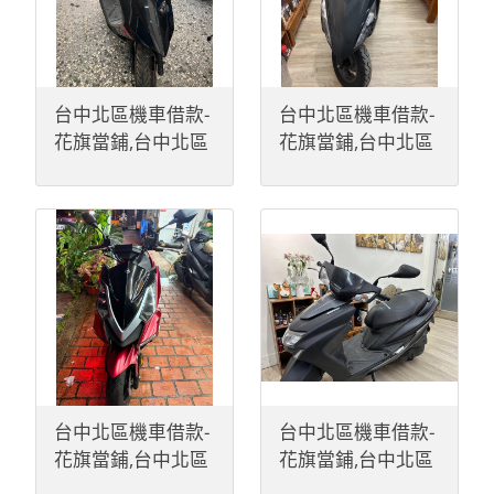
費,北區機車借款首
費,北區機車借款首
北區機車借款推薦,
北區機車借款推薦,
選花旗當鋪18
選花旗當鋪21
北區當舖免留車,台
北區當舖免留車,台
中北區當舖推薦,北
中北區當舖推薦,北
區機車借款利息,北
區機車借款利息,北
台中北區機車借款-
台中北區機車借款-
區機車借款額度,北
區機車借款額度,北
花旗當鋪,台中北區
花旗當鋪,台中北區
區老舊機車借錢,北
區老舊機車借錢,北
當舖推薦,台中北區
當舖推薦,台中北區
區Gogoro借款,北
區Gogoro借款,北
機車借款免留車,台
機車借款免留車,台
區重機借款,北區當
區重機借款,北區當
中北區合法當舖,台
中北區合法當舖,台
日撥款,北區免保人
日撥款,北區免保人
中北區分期車借款,
中北區分期車借款,
機車借款,北區小額
機車借款,北區小額
台中北區機車借錢
台中北區機車借錢
周轉,北區當舖倉棧
周轉,北區當舖倉棧
PTT,北區機車借款,
PTT,北區機車借款,
費,北區機車借款首
費,北區機車借款首
北區機車借款推薦,
北區機車借款推薦,
選花旗當鋪20
選花旗當鋪19
北區當舖免留車,台
北區當舖免留車,台
中北區當舖推薦,北
中北區當舖推薦,北
區機車借款利息,北
區機車借款利息,北
台中北區機車借款-
台中北區機車借款-
區機車借款額度,北
區機車借款額度,北
花旗當鋪,台中北區
花旗當鋪,台中北區
區老舊機車借錢,北
區老舊機車借錢,北
當舖推薦,台中北區
當舖推薦,台中北區