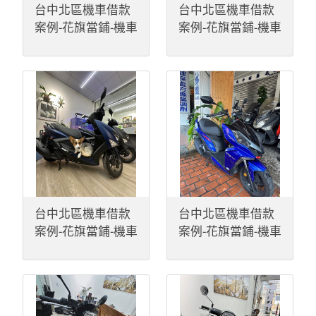
區機車借款利息,北
中北區機車典當,台
台中北區機車借款
台中北區機車借款
區機車借款額度,北
中北區機車借款推
案例-花旗當鋪-機車
案例-花旗當鋪-機車
區老舊機車借錢,北
薦,台中北區附近當
借款案例,台中北區
借款案例,台中北區
區Gogoro借款,北
鋪,台中北區機車轉
機車借款,台中北區
機車借款,台中北區
區重機借款,北區當
當增借,台中北區機
機車借錢,台中北區
機車借錢,台中北區
日撥款,北區免保人
車貸款借錢,首選台
機車借款,台中北區
機車借款,台中北區
機車借款,北區小額
中花旗當鋪23
貸款機車借款,台中
貸款機車借款,台中
周轉,北區當舖倉棧
北區當鋪,台中北區
北區當鋪,台中北區
費,北區機車借款首
機車轉降利息,台中
機車轉降利息,台中
選花旗當鋪2
北區推薦當鋪,台中
北區推薦當鋪,台中
北區摩托車借款,台
北區摩托車借款,台
中北區機車典當,台
中北區機車典當,台
台中北區機車借款
台中北區機車借款
中北區機車借款推
中北區機車借款推
案例-花旗當鋪-機車
案例-花旗當鋪-機車
薦,台中北區附近當
薦,台中北區附近當
借款案例,台中北區
借款案例,台中北區
鋪,台中北區機車轉
鋪,台中北區機車轉
機車借款,台中北區
機車借款,台中北區
當增借,台中北區機
當增借,台中北區機
機車借錢,台中北區
機車借錢,台中北區
車貸款借錢,首選台
車貸款借錢,首選台
機車借款,台中北區
機車借款,台中北區
中花旗當鋪12
中花旗當鋪11