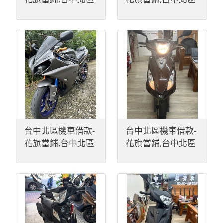
區老舊機車借錢,北
區老舊機車借錢,北
當舖推薦,台中北區
當舖推薦,台中北區
區Gogoro借款,北
區Gogoro借款,北
機車借款免留車,台
機車借款免留車,台
區重機借款,北區當
區重機借款,北區當
中北區合法當舖,台
中北區合法當舖,台
日撥款,北區免保人
日撥款,北區免保人
中北區分期車借款,
中北區分期車借款,
機車借款,北區小額
機車借款,北區小額
台中北區機車借錢
台中北區機車借錢
周轉,北區當舖倉棧
周轉,北區當舖倉棧
PTT,北區機車借款,
PTT,北區機車借款,
費,北區機車借款首
費,北區機車借款首
北區機車借款推薦,
北區機車借款推薦,
選花旗當鋪24
選花旗當鋪22
北區當舖免留車,台
北區當舖免留車,台
中北區當舖推薦,北
中北區當舖推薦,北
區機車借款利息,北
區機車借款利息,北
台中北區機車借款-
台中北區機車借款-
區機車借款額度,北
區機車借款額度,北
花旗當鋪,台中北區
花旗當鋪,台中北區
區老舊機車借錢,北
區老舊機車借錢,北
當舖推薦,台中北區
當舖推薦,台中北區
區Gogoro借款,北
區Gogoro借款,北
機車借款免留車,台
機車借款免留車,台
區重機借款,北區當
區重機借款,北區當
中北區合法當舖,台
中北區合法當舖,台
日撥款,北區免保人
日撥款,北區免保人
中北區分期車借款,
中北區分期車借款,
機車借款,北區小額
機車借款,北區小額
台中北區機車借錢
台中北區機車借錢
周轉,北區當舖倉棧
周轉,北區當舖倉棧
PTT,北區機車借款,
PTT,北區機車借款,