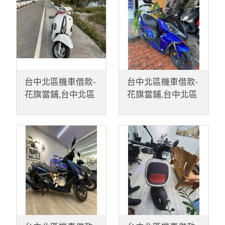
台中北區機車借錢
台中北區機車借錢
PTT,北區機車借款,
PTT,北區機車借款,
北區機車借款推薦,
北區機車借款推薦,
北區當舖免留車,台
北區當舖免留車,台
中北區當舖推薦,北
中北區當舖推薦,北
區機車借款利息,北
區機車借款利息,北
台中北區機車借款-
台中北區機車借款-
區機車借款額度,北
區機車借款額度,北
花旗當鋪,台中北區
花旗當鋪,台中北區
區老舊機車借錢,北
區老舊機車借錢,北
當舖推薦,台中北區
當舖推薦,台中北區
區Gogoro借款,北
區Gogoro借款,北
機車借款免留車,台
機車借款免留車,台
區重機借款,北區當
區重機借款,北區當
中北區合法當舖,台
中北區合法當舖,台
日撥款,北區免保人
日撥款,北區免保人
中北區分期車借款,
中北區分期車借款,
機車借款,北區小額
機車借款,北區小額
台中北區機車借錢
台中北區機車借錢
周轉,北區當舖倉棧
周轉,北區當舖倉棧
PTT,北區機車借款,
PTT,北區機車借款,
費,北區機車借款首
費,北區機車借款首
北區機車借款推薦,
北區機車借款推薦,
選花旗當鋪30
選花旗當鋪31
北區當舖免留車,台
北區當舖免留車,台
中北區當舖推薦,北
中北區當舖推薦,北
區機車借款利息,北
區機車借款利息,北