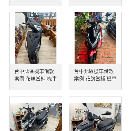
借款案例,台中北區
借款案例,台中北區
鋪,台中北區機車轉
鋪,台中北區機車轉
機車借款,台中北區
機車借款,台中北區
當增借,台中北區機
當增借,台中北區機
機車借錢,台中北區
機車借錢,台中北區
車貸款借錢,首選台
車貸款借錢,首選台
機車借款,台中北區
機車借款,台中北區
中花旗當鋪20
中花旗當鋪19
貸款機車借款,台中
貸款機車借款,台中
北區當鋪,台中北區
北區當鋪,台中北區
機車轉降利息,台中
機車轉降利息,台中
北區推薦當鋪,台中
北區推薦當鋪,台中
北區摩托車借款,台
北區摩托車借款,台
中北區機車典當,台
中北區機車典當,台
台中北區機車借款
台中北區機車借款
中北區機車借款推
中北區機車借款推
案例-花旗當鋪-機車
案例-花旗當鋪-機車
薦,台中北區附近當
薦,台中北區附近當
借款案例,台中北區
借款案例,台中北區
鋪,台中北區機車轉
鋪,台中北區機車轉
機車借款,台中北區
機車借款,台中北區
當增借,台中北區機
當增借,台中北區機
機車借錢,台中北區
機車借錢,台中北區
車貸款借錢,首選台
車貸款借錢,首選台
機車借款,台中北區
機車借款,台中北區
中花旗當鋪18
中花旗當鋪17
貸款機車借款,台中
貸款機車借款,台中
北區當鋪,台中北區
北區當鋪,台中北區
機車轉降利息,台中
機車轉降利息,台中