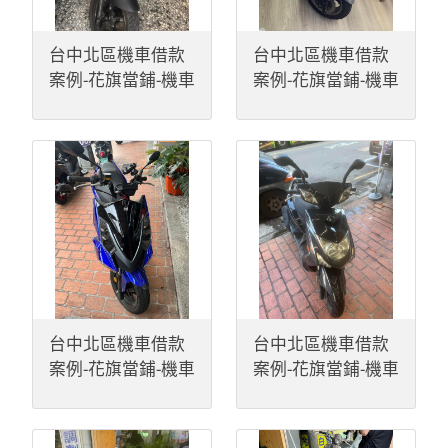
北區摩托車借款,台
北區摩托車借款,台
中北區機車典當,台
中北區機車典當,台
台中北區機車借款
台中北區機車借款
中北區機車借款推
中北區機車借款推
案例-花旗當鋪-機車
案例-花旗當鋪-機車
薦,台中北區附近當
薦,台中北區附近當
借款案例,台中北區
借款案例,台中北區
鋪,台中北區機車轉
鋪,台中北區機車轉
機車借款,台中北區
機車借款,台中北區
當增借,台中北區機
當增借,台中北區機
機車借錢,台中北區
機車借錢,台中北區
車貸款借錢,首選台
車貸款借錢,首選台
機車借款,台中北區
機車借款,台中北區
中花旗當鋪9
中花旗當鋪31
貸款機車借款,台中
貸款機車借款,台中
北區當鋪,台中北區
北區當鋪,台中北區
機車轉降利息,台中
機車轉降利息,台中
北區推薦當鋪,台中
北區推薦當鋪,台中
北區摩托車借款,台
北區摩托車借款,台
中北區機車典當,台
中北區機車典當,台
台中北區機車借款
台中北區機車借款
中北區機車借款推
中北區機車借款推
案例-花旗當鋪-機車
案例-花旗當鋪-機車
薦,台中北區附近當
薦,台中北區附近當
借款案例,台中北區
借款案例,台中北區
鋪,台中北區機車轉
鋪,台中北區機車轉
機車借款,台中北區
機車借款,台中北區
當增借,台中北區機
當增借,台中北區機
機車借錢,台中北區
機車借錢,台中北區