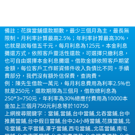
備註：花旗當舖還款期數，最少三個月為主，最長無
限制。月利率計算最高2.5%；年利率計算最高30%，
也就是說每借五千元，每月利息為125元。本金利息
攤還方式，依照客戶靈活性還款，可選擇只繳利息，
也可自由選擇本金利息攤還。借款金額依照客戶期望
金額，每位客戶工作薪資條件收入負債比不同。手續
費部分，我們沒有額外信保費，查詢費。
例：陳先生借款一萬元，每月利息費用為利率2.5%也
就是250元，還款期限為三個月，借款總利息為
250*3=750元，年利率為30%總應付費用為10000本
金加上三個月750元利息等於10750
上網搜尋關鍵字：當鋪,當舖,台中當鋪,北吞當鋪,台中
推薦當鋪,台中假日當鋪,台中24小時當鋪,花旗當鋪,北
屯當鋪,太平當鋪,潭子當鋪,西屯當鋪,,北區當鋪,南屯