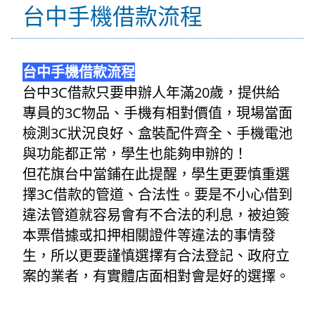
台中手機借款流程
台中手機借款流程
台中3C借款只要申辦人年滿20歲，提供給
專員的3C物品、手機有相對價值，現場當面
檢測3C狀況良好、盒裝配件齊全、手機電池
與功能都正常，學生也能夠申辦的！
但花旗台中當鋪在此提醒，學生更要慎重選
擇3C借款的管道、合法性。要是不小心借到
違法管道就容易會有不合法的利息，被迫簽
本票借據或扣押相關證件等違法的事情發
生，所以更要謹慎選擇有合法登記、政府立
案的業者，有實體店面相對會是好的選擇。