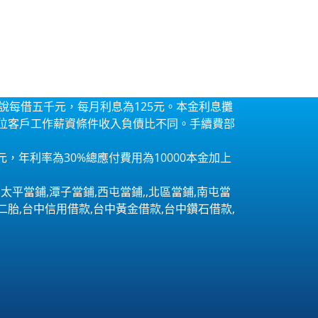
說每借五千元，每月利息為125元。本金利息攤
位客戶工作薪資條件收入負債比不同。手續費部
元，年利率為30%總應付費用為10000本金加上
太平當鋪,潭子當鋪,西屯當鋪,,北區當鋪,南屯當
二胎,台中信用借款,台中黃金借款,台中鑽石借款,