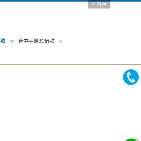
回首頁
借款
台中手機3C借款
台中手機借款利息
台中手機借款流程
台中手機借款額度
台中手機借款推薦
台中手機借款品牌
台中手機借款免留機
台中手機商品貸款
台中手機筆電3c借款案例
台中中區手機借款
台中東區手機借款
台中西區手機借款
台中南區手機借款
台中北區手機借款
台中西屯區手機借款
台中南屯區手機借款
台中北屯區手機借款
台中豐原區手機借款
台中大里區手機借款
台中太平區手機借款
台中潭子手機借款