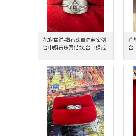
花旗當鋪-鑽石珠寶借款案例,
花
台中鑽石珠寶借款,台中鑽戒
台
借款,北屯珠寶借款,北屯白銀
借
借款,台中當鋪,北屯當鋪,台中
借
北屯,太平當鋪,潭子借款,西屯
北
當鋪,北區借款,南屯當鋪,東
當
區,鑽石珠寶借款額度高,台中
區
24小時當鋪,當鋪首選推薦花
2
旗當鋪8
旗