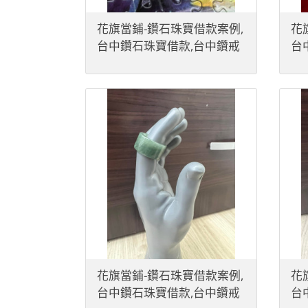
花旗當鋪-鑽石珠寶借款案例,
花
台中鑽石珠寶借款,台中鑽戒
台
借款,北屯珠寶借款,北屯白銀
借
借款,台中當鋪,北屯當鋪,台中
借
北屯,太平當鋪,潭子借款,西屯
北
當鋪,北區借款,南屯當鋪,東
當
區,鑽石珠寶借款額度高,台中
區
24小時當鋪,當鋪首選推薦花
2
旗當鋪5
旗
花旗當鋪-鑽石珠寶借款案例,
花
台中鑽石珠寶借款,台中鑽戒
台