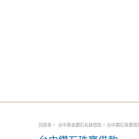
回首頁
>
台中黃金鑽石名錶借款
>
台中鑽石珠寶借