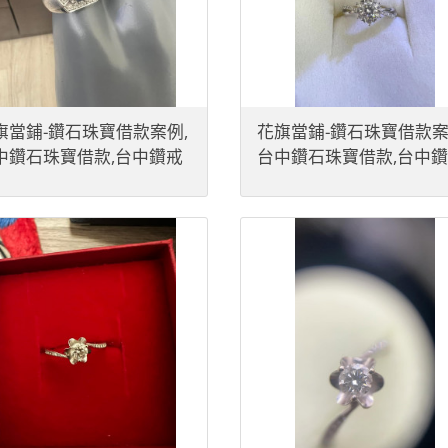
旗當鋪-鑽石珠寶借款案例,
花旗當鋪-鑽石珠寶借款案
中鑽石珠寶借款,台中鑽戒
台中鑽石珠寶借款,台中
款,北屯珠寶借款,北屯白銀
借款,北屯珠寶借款,北屯
款,台中當鋪,北屯當鋪,台中
借款,台中當鋪,北屯當鋪,
屯,太平當鋪,潭子借款,西屯
北屯,太平當鋪,潭子借款,
鋪,北區借款,南屯當鋪,東
當鋪,北區借款,南屯當鋪,
,鑽石珠寶借款額度高,台中
區,鑽石珠寶借款額度高,
4小時當鋪,當鋪首選推薦花
24小時當鋪,當鋪首選推
當鋪9
旗當鋪7