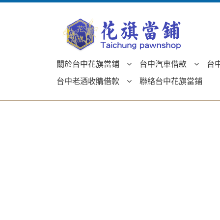
關於台中花旗當鋪
台中汽車借款
台
台中當鋪
台中汽車借款利息
台
台中東區當鋪
台中汽車借款條件
台
台中老酒收購借款
聯絡台中花旗當鋪
台中北區當鋪
台中汽車借款額度
台
台中南屯區當鋪
台中汽車借款流程
台
台中北屯區當鋪
台中汽車借款陷阱
台
台中老酒收購
台中太平區當鋪
台中汽車借現金
台
老酒收購價格行情
台中潭子當鋪
台中汽車借款免留車
台
台中老酒收購流程
台中汽車借款非本人
台
台中老酒收購推薦
汽車借款貸款車可借
機
台中老酒收購借款
台中汽車借款案例
台
台中哪些老酒可以收購
台中南屯區汽車借款
台
台中老酒收購案例
台中北屯區汽車借款
台
台中中區老酒收購
台中北區汽車借款
台
台中東區老酒收購
台中東區汽車借款
台
台中西區老酒收購
台中潭子汽車借款
台
台中南區老酒收購
台中太平區汽車借款
台
台中北區老酒收購
台中中區汽車借款案
台
台中西屯區老酒收購
台中西區汽車借款
台
台中南屯區老酒收購
台中西屯區汽車借款
台
台中北屯區老酒收購
台中南區汽車借款
台
台中豐原區老酒收購
台中豐原區汽車借款
台
台中大里區老酒收購
台中大里區汽車借款
台
台中太平區老酒收購
台中潭子老酒收購