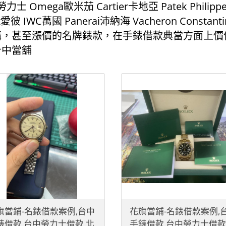
x勞力士 Omega歐米茄 Cartier卡地亞 Patek Philip
et愛彼 IWC萬國 Panerai沛納海 Vacheron Con
購，甚至漲價的名牌錶款，在手錶借款典當方面上價
台中當舖
旗當鋪-名錶借款案例,台中
花旗當鋪-名錶借款案例,
錶借款,台中勞力士借款,北
手錶借款,台中勞力士借款