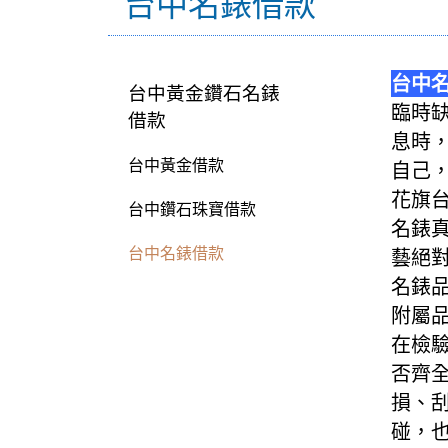
台中名錶借款
台中
台中黃金鑽石名錶
臨時
借款
息時
台中黃金借款
自己
花旗
台中鑽石珠寶借款
名錶
台中名錶借款
藝絕
名錶
附屬
在檢
否齊全
損、
碰，