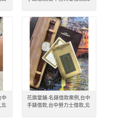
中當
屯名錶借款,北屯借款,台中當
平當
鋪,北屯當鋪,台中北屯,太平當
屯
鋪,潭子,西屯當鋪,北區,南屯
達翡
當鋪,東區,ap愛彼,pp 百達翡
麗,IWC萬國,Panerai沛納
 江
海,Vacheron Constantin 江
詩丹頓,Omega歐米
s
茄,Cartier卡地亞,Longines
款,
浪琴,rm理查米勒,皆可借款,
當鋪首選推薦花旗當鋪2
台中
花旗當鋪-名錶借款案例,台中
,北
手錶借款,台中勞力士借款,北
中當
屯名錶借款,北屯借款,台中當
平當
鋪,北屯當鋪,台中北屯,太平當
屯
鋪,潭子,西屯當鋪,北區,南屯