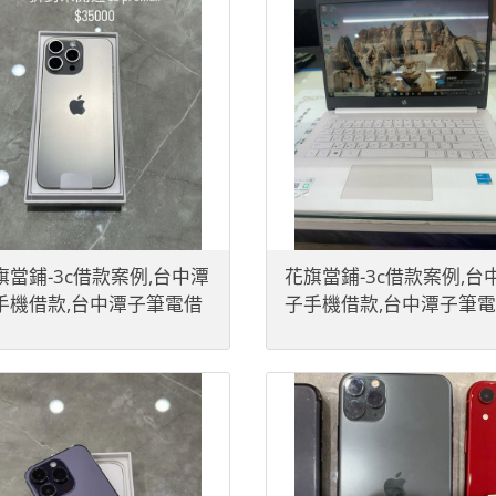
中潭子手機貸,台中潭子手
台中潭子手機貸,台中潭
無卡分期貸款,台中潭子3c
機無卡分期貸款,台中潭子
卡分期貸款,首選推薦花旗
無卡分期貸款,首選推薦
鋪42
當鋪45
旗當鋪-3c借款案例,台中潭
花旗當鋪-3c借款案例,台
手機借款,台中潭子筆電借
子手機借款,台中潭子筆
,台中潭子3c借款,台中潭子
款,台中潭子3c借款,台中
phone借款,台中潭子當鋪,北
iphone借款,台中潭子當鋪
當鋪,台中潭子手機商品貸,
屯當鋪,台中潭子手機商品
中潭子手機貸,台中潭子手
台中潭子手機貸,台中潭
無卡分期貸款,台中潭子3c
機無卡分期貸款,台中潭子
卡分期貸款,首選推薦花旗
無卡分期貸款,首選推薦