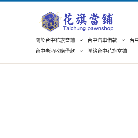
關於台中花旗當鋪
台中汽車借款
台
台中當鋪
台中汽車借款利息
台
台中東區當鋪
台中汽車借款條件
台
台中老酒收購借款
聯絡台中花旗當鋪
台中北區當鋪
台中汽車借款額度
台
台中南屯區當鋪
台中汽車借款流程
台
台中北屯區當鋪
台中汽車借款陷阱
台
台中老酒收購
台中太平區當鋪
台中汽車借現金
台
老酒收購價格行情
台中潭子當鋪
台中汽車借款免留車
台
台中老酒收購流程
台中汽車借款非本人
台
台中老酒收購推薦
汽車借款貸款車可借
機
台中老酒收購借款
台中汽車借款案例
台
台中哪些老酒可以收購
台中南屯區汽車借款
台
台中老酒收購案例
台中北屯區汽車借款
台
台中中區老酒收購
台中北區汽車借款
台
台中東區老酒收購
台中東區汽車借款
台
台中西區老酒收購
台中潭子汽車借款
台
台中南區老酒收購
台中太平區汽車借款
台
台中北區老酒收購
台中中區汽車借款案
台
台中西屯區老酒收購
台中西區汽車借款
台
台中南屯區老酒收購
台中西屯區汽車借款
台
台中北屯區老酒收購
台中南區汽車借款
台
台中豐原區老酒收購
台中豐原區汽車借款
台
台中大里區老酒收購
台中大里區汽車借款
台
台中太平區老酒收購
台中潭子老酒收購