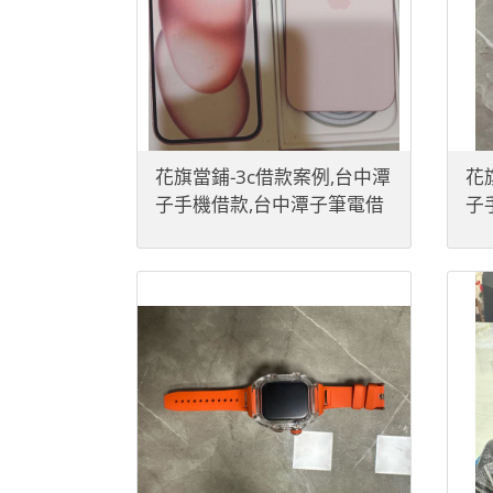
當鋪43
當
花旗當鋪-3c借款案例,台中潭
花
子手機借款,台中潭子筆電借
子
款,台中潭子3c借款,台中潭子
款
iphone借款,台中潭子當鋪,北
i
屯當鋪,台中潭子手機商品貸,
屯
台中潭子手機貸,台中潭子手
台
機無卡分期貸款,台中潭子3c
機
無卡分期貸款,首選推薦花旗
無
當鋪38
當