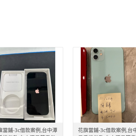
旗當鋪-3c借款案例,台中潭
花旗當鋪-3c借款案例,台