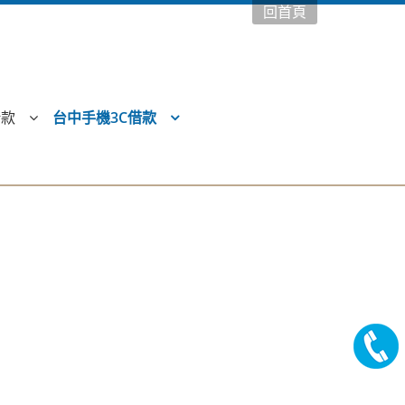
回首頁
借款
台中手機3C借款
台中手機借款利息
台中手機借款流程
台中手機借款額度
台中手機借款推薦
台中手機借款品牌
台中手機借款免留機
台中手機商品貸款
台中手機筆電3c借款案例
台中中區手機借款
台中東區手機借款
台中西區手機借款
台中南區手機借款
台中北區手機借款
台中西屯區手機借款
台中南屯區手機借款
台中北屯區手機借款
台中豐原區手機借款
台中大里區手機借款
台中太平區手機借款
台中潭子手機借款